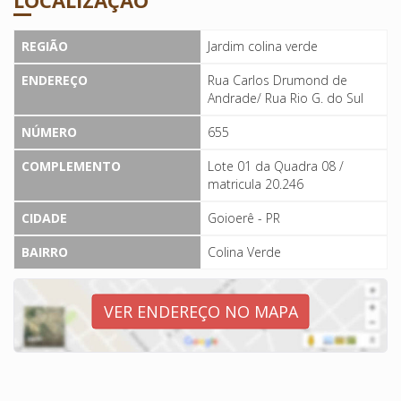
LOCALIZAÇÃO
REGIÃO
Jardim colina verde
ENDEREÇO
Rua Carlos Drumond de
Andrade/ Rua Rio G. do Sul
NÚMERO
655
COMPLEMENTO
Lote 01 da Quadra 08 /
matricula 20.246
CIDADE
Goioerê - PR
BAIRRO
Colina Verde
VER ENDEREÇO NO MAPA