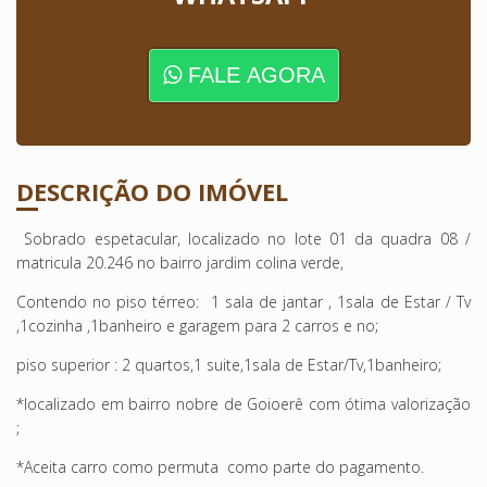
FALE AGORA
DESCRIÇÃO DO IMÓVEL
Sobrado espetacular, localizado no lote 01 da quadra 08 /
matricula 20.246 no bairro jardim colina verde,
Contendo no piso térreo: 1 sala de jantar , 1sala de Estar / Tv
,1cozinha ,1banheiro e garagem para 2 carros e no;
piso superior : 2 quartos,1 suite,1sala de Estar/Tv,1banheiro;
*localizado em bairro nobre de Goioerê com ótima valorização
;
*Aceita carro como permuta como parte do pagamento.