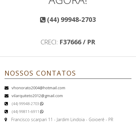
(44) 99948-2703
CRECI:
F37666 / PR
NOSSOS CONTATOS
vhonorato2004@hotmail.com
vilarquiteto2012@gmail.com
(44) 99948-2703
(44) 99811-6911
Francisco scarpari 11 - Jardim Lindoia - Goioerê - PR