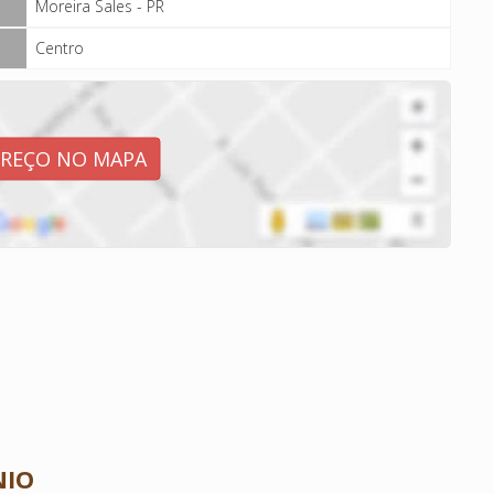
Moreira Sales - PR
Centro
EREÇO NO MAPA
NIO