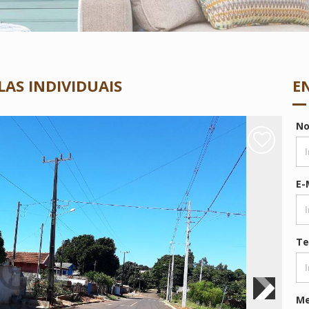
AS INDIVIDUAIS
E
N
E-
Te
M