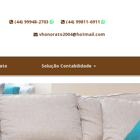
(44) 99948-2703
(44) 99811-6911
vhonorato2004@hotmail.com
ato
Solução Contabilidade