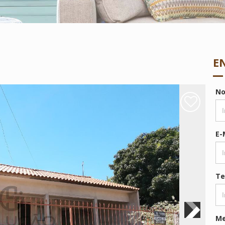
E
N
E-
Te
M