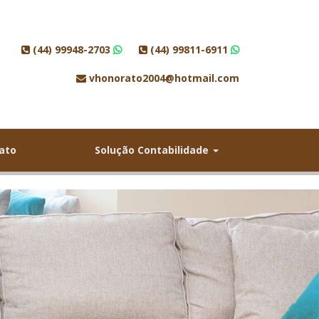
(44) 99948-2703
(44) 99811-6911
vhonorato2004@hotmail.com
ato
Solução Contabilidade