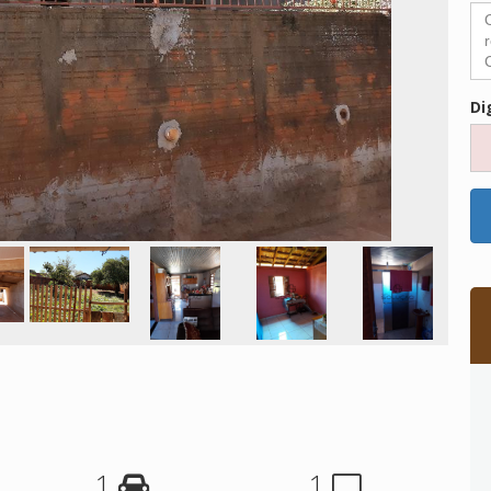
Di
1
1