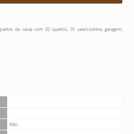
partes da casa) com 02 quartos, 01 sala/cozinha, garagem,
-
-
Não