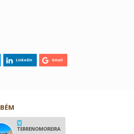
Linkedin
Gmail
MBÉM
V
TERRENOMOREIRA