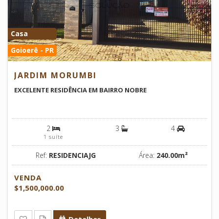
Casa
Goioerê - PR
JARDIM MORUMBI
EXCELENTE RESIDÊNCIA EM BAIRRO NOBRE
2
3
4
1 suíte
Ref:
RESIDENCIAJG
Área:
240.00m²
VENDA
$1,500,000.00
Detalhar