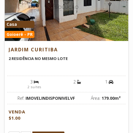
Casa
Goioerê - PR
JARDIM CURITIBA
2 RESIDÊNCIA NO MESMO LOTE
3
2
1
2 suítes
Ref:
IMOVELINDISPONIVELVF
Área:
179.00m²
VENDA
$1.00