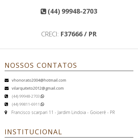
(44) 99948-2703
CRECI:
F37666 / PR
NOSSOS CONTATOS
vhonorato2004@hotmail.com
vilarquiteto2012@gmail.com
(44) 99948-2703
(44) 99811-6911
Francisco scarpari 11 - Jardim Lindoia - Goioerê - PR
INSTITUCIONAL